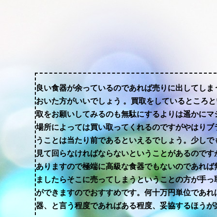
良い食器が余っているのであれば売りに出してしま
おいた方がいいでしょう 。買取をしているところ
取をお願いしてみるのも無駄にするよりは遥かにマ
場所によっては買い取ってくれるのですがやはりブ
うことは当たり前であるといえるでしょう。少しで
見て回らなければならないということがあるのです
ありますので極端に高級な食器でもないのであれば
ましたらそこに売ってしまうということの方が手っ
ができますのでおすすめです。何十万円単位であれ
器、と言う程度であればある程度、妥協するほうが