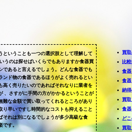
買取
うということも一つの選択肢として理解して
というのは探せばいくらでもありますか食器買
比較
シであると言えるでしょう。どんな食器でも
食器
ランド物の食器であるほうがよく売れるとい
食器
も高く売りたいのであればそれなりに業者を
納得
が 、さすがに手間の方がかかるということが
買取
無難な金額で買い取ってくれるところがあり
食器
取り早いですし時間的なコストも抑えること
ばそれは別になるでしょうが多少高級な食
どこ
楽です。
買取